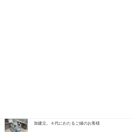
木村石材店 お墓ブログ
久喜市寺院墓地にて、山崎石のお墓を磨き直し・
戒名追加彫刻工事
茨城県古河市の寺院墓地にて、墓じまい工事。お
寺様からホームページを通じてのご依頼
久喜市寺院墓地にて、インド産銀河の夫婦墓を追
加建立。４代にわたるご縁のお客様