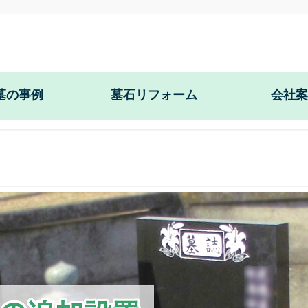
墓の事例
墓石リフォーム
会社案
文字の追加彫刻
納骨のお手伝い
文字の色入れ直し
花立の穴あけ・交換
正面文字の彫直し
納骨室の新設拡張