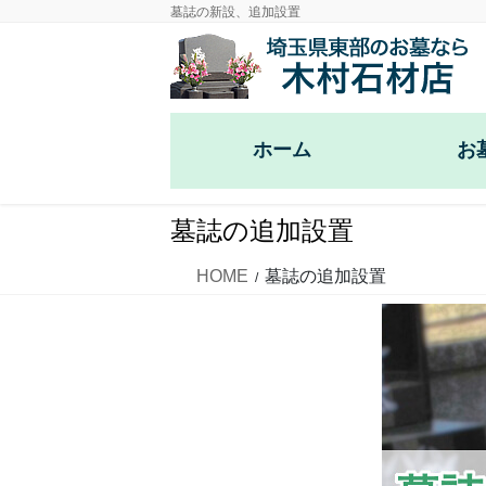
コ
ナ
墓誌の新設、追加設置
ン
ビ
テ
ゲ
ン
ー
ツ
シ
ホーム
お
に
ョ
移
ン
洋型墓石
動
に
墓誌の追加設置
移
和型墓石
動
HOME
墓誌の追加設置
供養塔