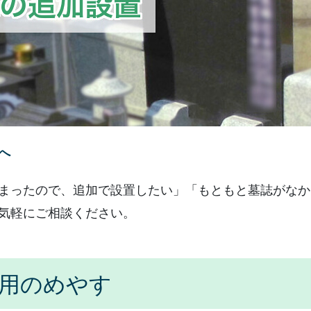
墓誌の追加設置
雑草対策の工事
樹木の撤去
お墓の修理・補修
へ
お墓の管理・清掃
まったので、追加で設置したい」「もともと墓誌がなか
お墓の建て替え
気軽にご相談ください。
お墓の移設
費用のめやす
お墓じまい