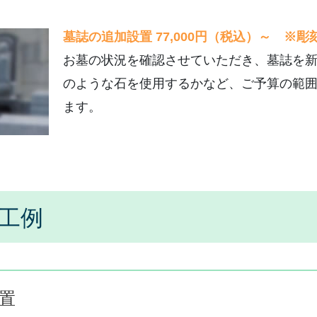
土葬の仏様の堀上げ
墓誌の追加設置 77,000円（税込）～ ※彫
その他の施工例
お墓の状況を確認させていただき、墓誌を
のような石を使用するかなど、ご予算の範
ます。
施工例
置